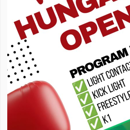
Ausgabe A
Titlef
» 590,7 Ki
English i
WKF A
» 946,3 K
Ausgabe J
WKF a
» 898,0 K
edition J
WKF F
» 849,8 K