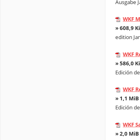
Ausgabe J
WKF M
» 608,9 Ki
edition J
WKF R
» 586,0 Ki
Edición d
WKF R
» 1,1 MiB 
Edición de
WKF S
» 2,0 MiB 