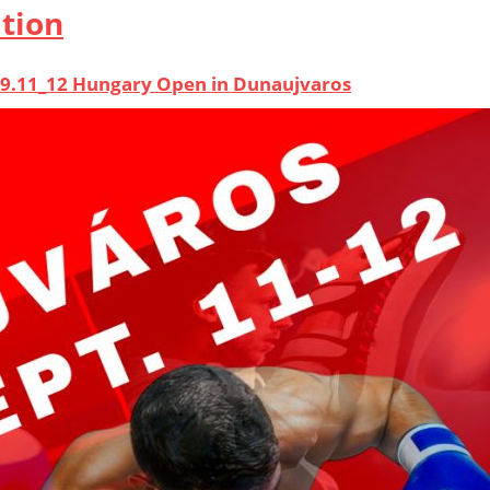
ation
09.11_12 Hungary Open in Dunaujvaros
B - 113 hits - 8. Juli 2026
g and BOXING, for male and females in Hungary
10.03_04 Open European Cup
KiB - 97 hits - 8. Juli 2026
g and BOXING, for male and females in Austria
0.18 WKF World referee seminar
B - 239 hits - 17. Mai 2026
eree Seminar 2026 in Cartagena, Colombia. WITHOUT A 
EREE