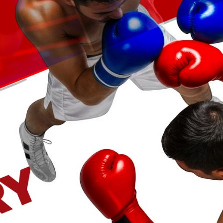
6.01 WKF World referees
B - 3.117 hits - 17. Mai 2026
sed WKF referees and Supervisors
 / BKFC Wettkampfregeln und Bestimmungen
 - 912 hits - 26. Dezember 2024
anuar 2025 in deutscher Sprache
 / BKFC rules and regulations
 - 994 hits - 26. Dezember 2024
anuary 2025
kampf Anforderungen
B - 3.742 hits - 6. August 2025