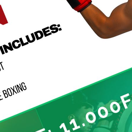
ugust 2025, in deutscher Sprache
ight minimum reqirements
B - 6.007 hits - 6. August 2025
ssue August 2025
mateur Reglement
iB - 5.023 hits - 26. Dezember 2024
anuar 2025 in Deutscher Sprache
mateur rules
iB - 5.529 hits - 26. Dezember 2024
anuary 2025
ORMEN Reglement
iB - 5.466 hits - 5. Dezember 2022