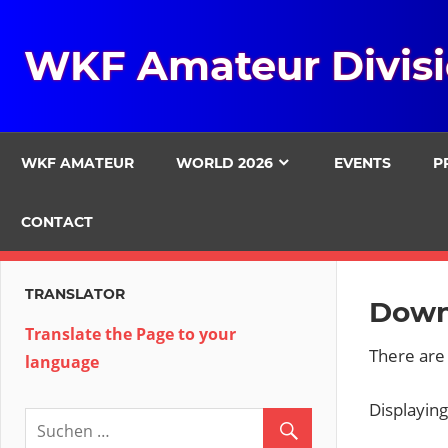
Zum
Inhalt
WKF Amateur Divis
springen
WKF AMATEUR
WORLD 2026
EVENTS
P
CONTACT
TRANSLATOR
Down
Translate the Page to your
There ar
language
Displayin