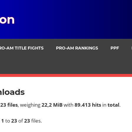
ion
RO-AM TITLE FIGHTS
PRO-AM RANKINGS
PPF
loads
e
23 files
, weighing
22,2 MiB
with
89.413 hits
in
total
.
g
1
to
23
of
23
files.