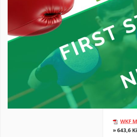
Ausgabe J
WKF F
» 49,0 KiB
all regis
WKF F
» 80,0 KiB
all regis
WKF F
» 945,1 K
edition J
WKF M
» 643,6 K