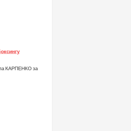
оксингу
нила КАРПЕНКО за