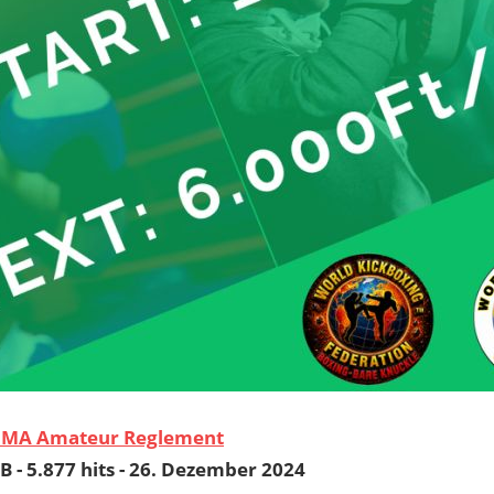
anuar 2023 in deutscher Sprache
ORMS Japanese
 - 4.600 hits - 17. Februar 2019
tered Japanese WKF forms
ORMS Korean
 - 4.765 hits - 17. Februar 2019
tered Korean WKF forms
ORMS rules book
iB - 6.366 hits - 5. Dezember 2022
anuary 2023
MA Amateur Reglement
iB - 5.877 hits - 26. Dezember 2024