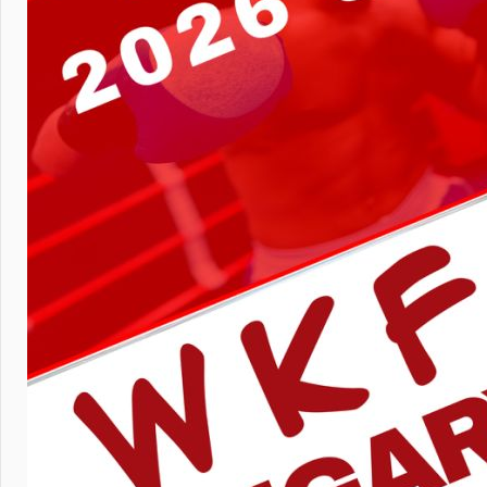
2026.0
» 380,3 Ki
all licen
BOXEN
» 2,2 MiB
Ausgabe J
BOXING
» 2,3 MiB
edition J
Titel
» 796,3 Ki