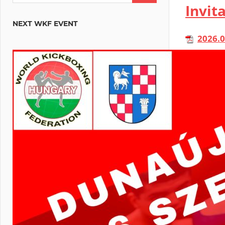
Invit
NEXT WKF EVENT
2026.
» 759,1 Ki
Kickboxin
2026.
» 1.023,5 
Kickboxin
2026.1
» 611,7 Ki
World Ref
- NO REF
Rules