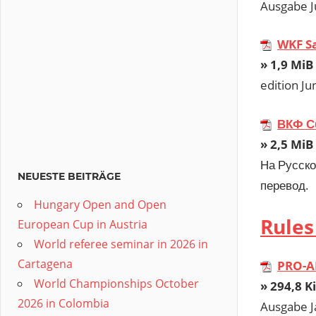
Ausgabe J
WKF Sa
» 1,9 MiB 
edition J
ВКФ С
» 2,5 MiB 
На Русско
NEUESTE BEITRÄGE
перевод.
Hungary Open and Open
Rule
European Cup in Austria
World referee seminar in 2026 in
Cartagena
PRO-A
World Championships October
» 294,8 Ki
2026 in Colombia
Ausgabe J